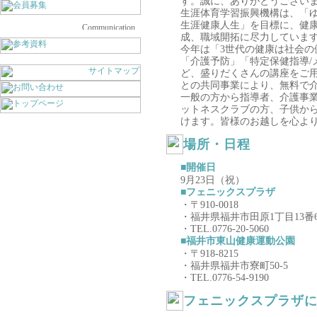
す。誠に、ありがとうござい
生涯体育学習振興機構は、「
生涯健康人生」を目標に、健
成、職域開拓に尽力していま
今年は「3世代の健康は社会の
「介護予防」「特定保健指導/
ど、盛りだくさんの講座をご
との共同事業により、無料で
一般の方から指導者、介護事
ットネスクラブの方、子供か
けます。皆様のお越しを心よ
場所・日程
■開催日
9月23日（祝）
■フェニックスプラザ
・〒910-0018
・福井県福井市田原1丁目13番
・TEL.0776-20-5060
■福井市東山健康運動公園
・〒918-8215
・福井県福井市寮町50-5
・TEL.0776-54-9190
フェニックスプラザ