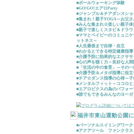
■ポールウォーキング体験
■GO!GO!エアロParty
■ジャンブル＆チアダンスショ
■集まれ！親子YOGA～お父
■みんな集まれ☆楽しい親子体
■親子で楽しくスタビ＆ドラウ
■ママとベイビーのコミュニケ
ットネス～
■人生最後まで自律・自立
■わかるとできる特定健康指導
■介護予防に効果的なエクササ
■心の声を聴く力～良好な人間
■「生活の中の食育」～その一
■介護予防＆メタボ指導に役立
■チア☆ダンス指導の心得～子
■メンタルフィット～ココロと
■エアロビクスの為のパフォー
■誰でもできるみんなのヨーガ
プログラム詳細については
福井市東山運動公園
■パーソナルスイミングワーク
■アクアツール ファンクラス