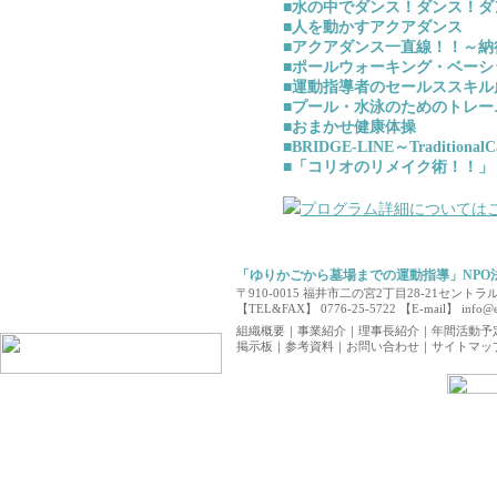
■水の中でダンス！ダンス！ダ
■人を動かすアクアダンス
■アクアダンス一直線！！～納
■ポールウォーキング・ベーシ
■運動指導者のセールススキル
■プール・水泳のためのトレー
■おまかせ健康体操
■BRIDGE-LINE～TraditionalCa
■「コリオのリメイク術！！」
プログラム詳細については
「ゆりかごから墓場までの運動指導」NPO
〒910-0015 福井市二の宮2丁目28-21セン
【TEL&FAX】 0776-25-5722 【E-mail】
info@e
組織概要
｜
事業紹介
｜
理事長紹介
｜
年間活動予
掲示板
｜
参考資料
｜
お問い合わせ
｜
サイトマッ