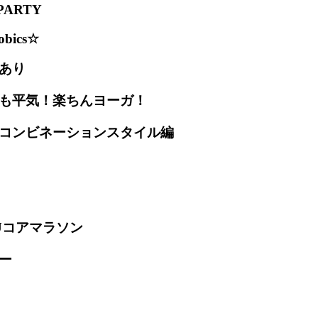
PARTY
obics☆
あり
でも平気！楽ちんヨーガ！
のコンビネーションスタイル編
IKUコアマラソン
ー