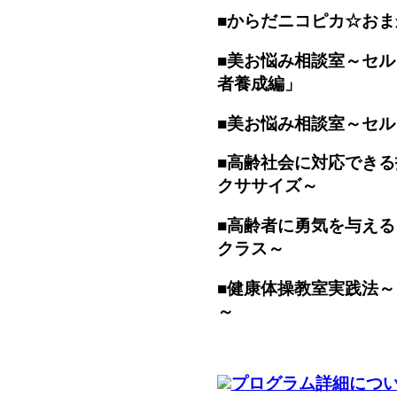
■からだニコピカ☆お
■美お悩み相談室～セ
者養成編」
■美お悩み相談室～セ
■高齢社会に対応でき
クササイズ～
■高齢者に勇気を与え
クラス～
■健康体操教室実践法
～
プログラム詳細につ