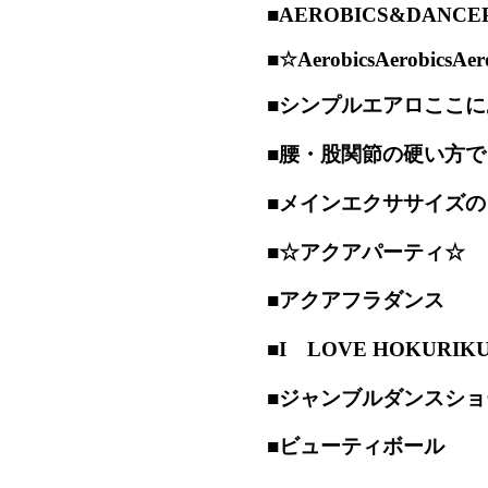
■AEROBICS&DANCE
■☆AerobicsAerobicsAer
■シンプルエアロここに
■腰・股関節の硬い方
■メインエクササイズ
■☆アクアパーティ☆
■アクアフラダンス
■I LOVE HOKUR
■ジャンブルダンスショ
■ビューティボール