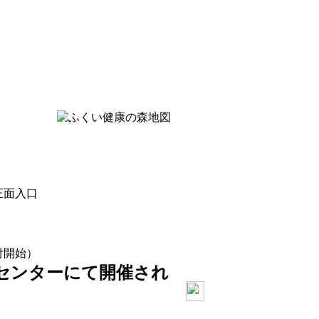
正面入口
付開始）
センターにて開催され