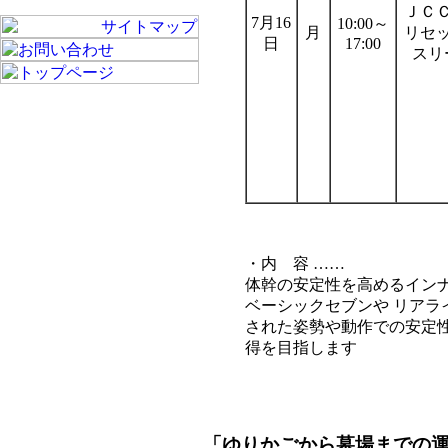
ＪＣ
7月16
10:00～
月
リセ
日
17:00
スリ
・内 容 ……
体幹の安定性を高めるイン
ベーシックセブンや リアラ
された姿勢や動作での安定性
得を目指します
「ゆりかごから墓場までの運