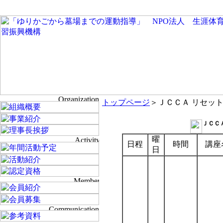
トップページ
＞
ＪＣＣＡ リセッ
ＪＣＣ
曜
日程
時間
講座
日